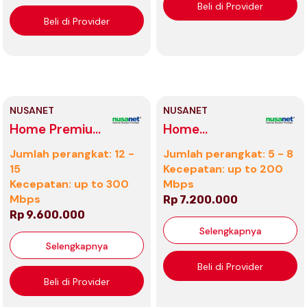
Beli di Provider
Beli di Provider
NUSANET
NUSANET
Home Premium
Home
Tahunan
Advanced
Jumlah perangkat: 12 -
Jumlah perangkat: 5 - 8
Tahunan
15
Kecepatan: up to 200
Kecepatan: up to 300
Mbps
Mbps
Rp 7.200.000
Rp 9.600.000
Selengkapnya
Selengkapnya
Beli di Provider
Beli di Provider