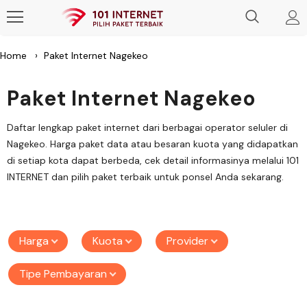
Home
›
Paket Internet Nagekeo
Paket Internet Nagekeo
Daftar lengkap paket internet dari berbagai operator seluler di
Nagekeo. Harga paket data atau besaran kuota yang didapatkan
di setiap kota dapat berbeda, cek detail informasinya melalui 101
INTERNET dan pilih paket terbaik untuk ponsel Anda sekarang.
Harga
Kuota
Provider
Tipe Pembayaran