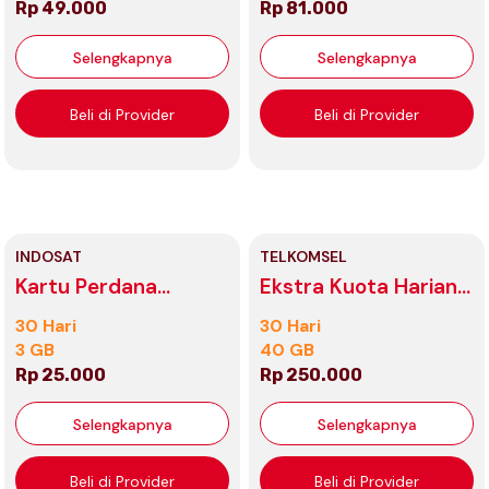
Rp 49.000
Rp 81.000
Selengkapnya
Selengkapnya
Beli di Provider
Beli di Provider
INDOSAT
TELKOMSEL
Kartu Perdana
Ekstra Kuota Harian
Freedom Internet
40 GB 30 Hari
30 Hari
30 Hari
3GB / 30 Hari
3 GB
40 GB
Rp 25.000
Rp 250.000
Selengkapnya
Selengkapnya
Beli di Provider
Beli di Provider