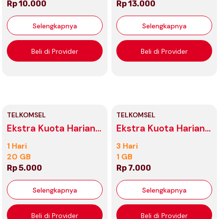
Rp 10.000
Rp 13.000
Selengkapnya
Selengkapnya
Beli di Provider
Beli di Provider
TELKOMSEL
TELKOMSEL
Ekstra Kuota Harian
Ekstra Kuota Harian 1
20 GB 1 Hari
GB 3 Hari
1 Hari
3 Hari
20 GB
1 GB
Rp 5.000
Rp 7.000
Selengkapnya
Selengkapnya
Beli di Provider
Beli di Provider