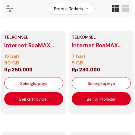
Produk Terlaris
TELKOMSEL
TELKOMSEL
Internet RoaMAX
Internet RoaMAX
Hotspot Filipina 50
Hotspot Turki 5 GB
15 hari
7 hari
GB Halo
Halo
50 GB
5 GB
Rp 250.000
Rp 230.000
Selengkapnya
Selengkapnya
Beli di Provider
Beli di Provider