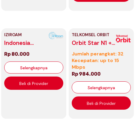
IZIROAM
TELKOMSEL ORBIT
Indonesia
Orbit Star N1 +
Unlimited
CCTV Ezviz
Jumlah perangkat: 32
Rp 80.000
C6N + Philips
Kecepatan: up to 15
Smart Lamp
Mbps
Selengkapnya
RGB 8W
Rp 984.000
Beli di Provider
Selengkapnya
Beli di Provider