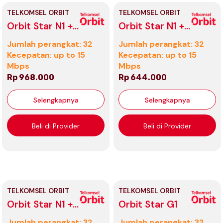
TELKOMSEL ORBIT
TELKOMSEL ORBIT
Orbit Star N1 +
Orbit Star N1 +
CCTV Ezviz
Philips Smart
Jumlah perangkat: 32
Jumlah perangkat: 32
C1CB + Philips
Lamp TW 8W
Kecepatan: up to 15
Kecepatan: up to 15
Smart Lamp
Mbps
Mbps
TW 8W
Rp 968.000
Rp 644.000
Selengkapnya
Selengkapnya
Beli di Provider
Beli di Provider
TELKOMSEL ORBIT
TELKOMSEL ORBIT
Orbit Star N1 +
Orbit Star G1
Philips Smart
Jumlah perangkat: 32
Jumlah perangkat: 32