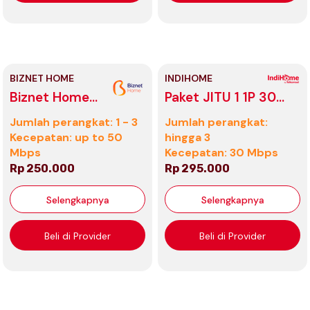
BIZNET HOME
INDIHOME
Biznet Home
Paket JITU 1 1P 30
Internet 0D
Mbps 295K
Jumlah perangkat: 1 - 3
Jumlah perangkat:
Bulanan
Kecepatan: up to 50
hingga 3
Mbps
Kecepatan: 30 Mbps
Rp 250.000
Rp 295.000
Selengkapnya
Selengkapnya
Beli di Provider
Beli di Provider