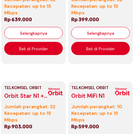
Lamp RGB 8W
Kecepatan: up to 15
Kecepatan: up to 15
Mbps
Mbps
Rp 639.000
Rp 399.000
Selengkapnya
Selengkapnya
Beli di Provider
Beli di Provider
TELKOMSEL ORBIT
TELKOMSEL ORBIT
Orbit Star N1 +
Orbit MiFi N1
CCTV Ezviz
Jumlah perangkat: 32
Jumlah perangkat: 10
C1CB
Kecepatan: up to 15
Kecepatan: up to 15
Mbps
Mbps
Rp 903.000
Rp 599.000