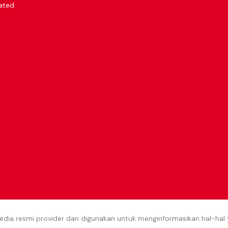
cated
l media resmi provider dan digunakan untuk menginformasikan hal-hal