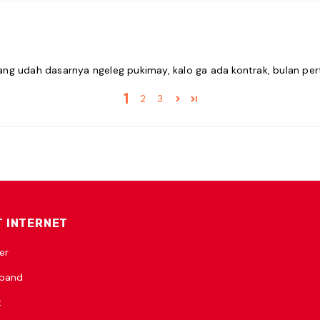
ng udah dasarnya ngeleg pukimay, kalo ga ada kontrak, bulan pe
1
2
3
T INTERNET
er
dband
t