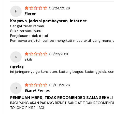
06/24/2026
F
Floren
Karyawa, jadwal pembayaran, internet.
Sangat tidak ramah
Suka terburu buru
Penjelasan tidak detail
Pembayaran jatuh tempo mengikuti masa aktif yang mana diaw
06/22/2026
s
skib
ngelag
ini jaringannya ga konsisten, kadang bagus, kadang jelek. cu
06/09/2026
B
Biznet Penipu
PENIPUAN MBPS, TIDAK RECOMENDED SAMA SEKALI
BAGI YANG AKAN PASANG BIZNET SANGAT TIDAK RECOMENDED
TOLONG PIKIR2 LAGI.