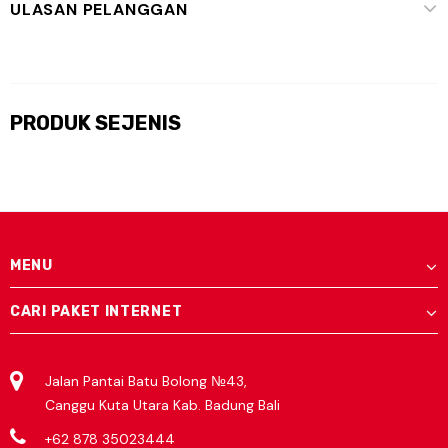
ULASAN PELANGGAN
PRODUK SEJENIS
MENU
CARI PAKET INTERNET
Jalan Pantai Batu Bolong №43,
Canggu Kuta Utara Kab. Badung Bali
+62 878 35023444