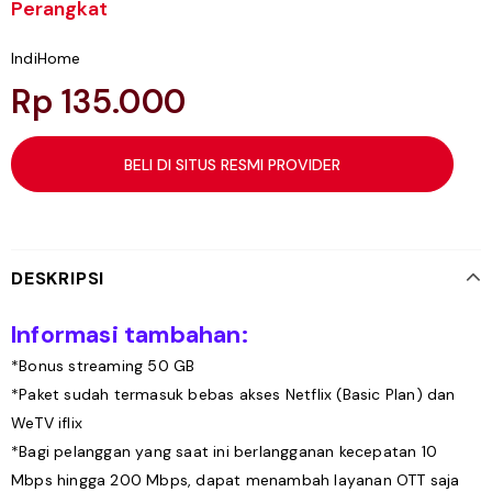
Perangkat
IndiHome
Rp 135.000
BELI DI SITUS RESMI PROVIDER
DESKRIPSI
Informasi tambahan:
*Bonus streaming 50 GB
*Paket sudah termasuk bebas akses Netflix (Basic Plan) dan
WeTV iflix
*Bagi pelanggan yang saat ini berlangganan kecepatan 10
Mbps hingga 200 Mbps, dapat menambah layanan OTT saja