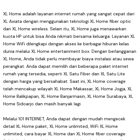
XL Home adalah layanan internet rumah yang sangat cepat dari
XL Axiata dengan menggunakan teknologi XL Home fiber optic
dan XL Home wireless. Selain itu, XL Home juga menawarkan
kuota HP untuk bisa Anda nikmati bersama keluarga. Layanan XL
Home WiFi dilengkapi dengan akses ke berbagai hiburan kelas
dunia melalui XL Home entertainment box. Dengan berlangganan
XL Home, Anda tidak perlu membayar biaya instalasi atau sewa
perangkat. Anda dapat memilih dari beberapa paket internet
rumah yang tersedia, seperti XL Satu Fiber dan XL Satu Lite
dengan harga yang bersahabat. Saat ini, XL Home coverage
telah mencakup wilayah XL Home Makassar, XL Home Jogja, XL
Home Balikpapan, XL Home Banjarmasin, XL Home Surabaya, XL
Home Sidoarjo dan masih banyak lagi.
Melalui 101 INTERNET, Anda dapat dengan mudah mengecek
detail XL Home paket, XL Home unlimited, WiFi XL Home
unlimited, cara bayar XL Home dan XL Home fiber coverage.