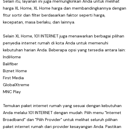
Selain itu, layanan ini juga memungkinkan Anda untuk melihat
harga XL Home, XL Home harga dan membandingkannya dengan
fitur sortir dan filter berdasarkan faktor seperti harga,
kecepatan, masa berlaku, dan lainnya.
Selain XL Home, 101 INTERNET juga menawarkan berbagai pilihan
penyedia internet rumah di kota Anda untuk memenuhi
kebutuhan harian Anda. Beberapa opsi yang tersedia antara lain:
IndiHome
Balifiber
Biznet Home
First Media
GlobalXtreme
MNC Play
Temukan paket internet rumah yang sesuai dengan kebutuhan
Anda melalui 101 INTERNET dengan mudah. Pilih menu "Internet
Broadband" dan "Pilih Provider" untuk melihat seluruh pilihan
paket internet rumah dari provider kesayangan Anda. Pastikan